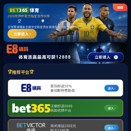
bevictor伟德官网·(中国)唯一官方网站
研究生教育
bevictor伟德官网2026年第二批博士研究生招生资
格审核通过名单
2026-05-17
bevictor伟德官网2026年面向港澳台研究生招生复
试工作方案
2026-05-17