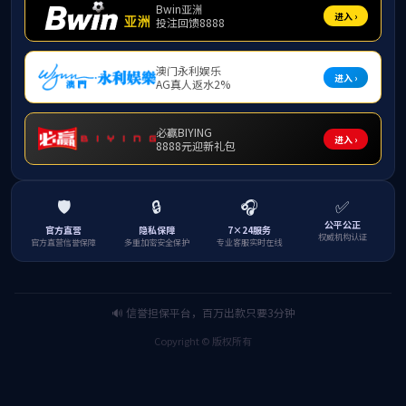
方案
2025-09-16
bevictor伟德官网2025年面向港澳台研究生招生复
试工作方案
2025-05-15
bevictor伟德官网2025年博士研究生招生资格审核
通过名单
2025-05-07
共45条 1/5
首页
上页
下页
尾页
页
快速通道
版权所有 ©
韦德官方网站
沪ICP备09014157
沪公网安备31009102000049
号
地址：上海市宝山区韦德官方网站路99号 邮编：200444
电话查询