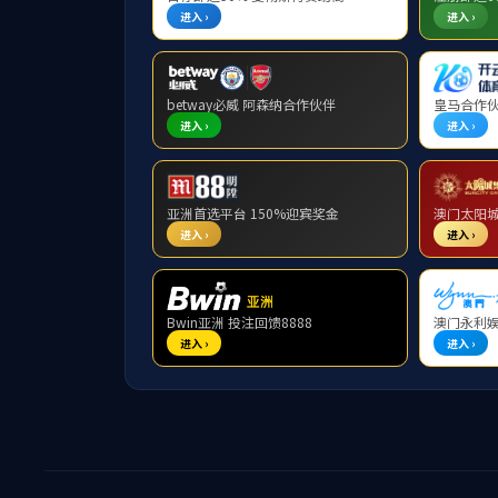
本科生教育
关于
综合新闻
关
党务公开
新传
学院公告
be
本科生教育
研究生教育
全球
媒体聚焦
马
就业招聘
会