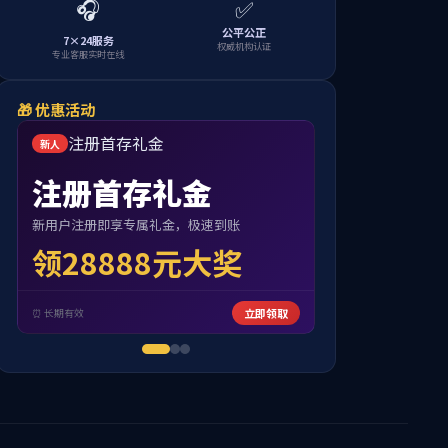
奖学金初评结果的公示
2020-07-24
2019-08-02
举行
2019-08-02
2019-07-26
2019-06-10
闻观教育学术报告
2019-06-10
2019-06-10