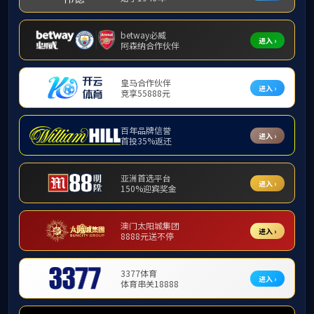
韦德官方网站研究生国家助学金实施细则（试
行）
2019-03-25
韦德官方网站研究生优秀毕业生评选办法
2019-03-25
共4条 1/1
首页
上页
下页
尾页