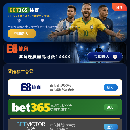
bevictor伟德官网·(中国)唯一官方网站
规章制度
韦德官方网站研究生国家助学贷款管理办法
2019-03-25
韦德官方网站研究生特种奖学金的评定及管理办
法
2019-03-25