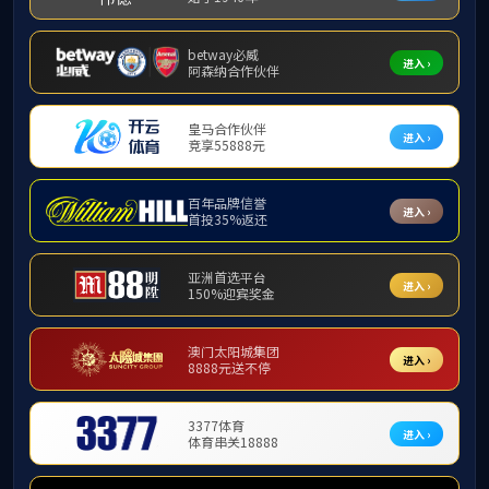
姓名：赵为学
职称：副教授
硕导
/
博导：硕导
联系方式：
zhwx@shu.edu.cn
个人简介：
赵为学，男，汉族，湖南双峰人。
博士、副教授。韦德官方网站学术委员
会实验室建设专委会委员、韦德官方网