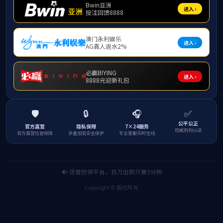
创新涌动 成果丰硕
大赛以“高质量融合、一体化发展”为主题，设立会展创
意、设计、传播、公益四大赛道，精准对接文旅会展融合
发展新需求，吸引了全国200余所高校、2500余支团队参
与。历经初赛、省赛（国赛选拔赛）和国赛三个赛段的激
烈角逐，共评出一等奖93项、二等奖164项、三等奖138
项，参赛规模与成果数量均创历史新高。
在一等奖路演现场，浙江大学《画里七夕》团队表
示：“我们希望通过创意策划，打破文化隔阂，让更多不同
文化背景的人了解传统节庆文化的独特魅力，推动中华节
庆文化在国际舞台上绽放光彩。”韦德官方网站《泡泡疗愈
计划》团队表示，“团队通过创新设计和策划，打造出具有
独特吸引力的文旅会展项目，为青年世代游客带来全新体
验，推动武夷山文旅会展产业高质量发展”。杭州科技职业
技术学院路演团队表示，“我们将融合武义当地‘萤石温
泉’、丹霞地貌、古村落等稀缺资源，引入AI智能健康监测