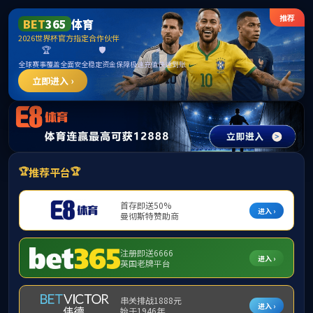
bevictor伟德官网·(中国)唯一官方网站
创意涌动赋能产业 产教融合共育新才
——第六届全国会展策划创意大赛圆满落
幕
创建时间：
2026-02-01
段秋婷
浏览次数：
0