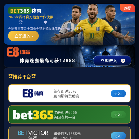
bevictor伟德官网·(中国)唯一官方网站
传承大钟精神，逐梦智能时代：2025年度
bevictor伟德官网“大钟奖学金”颁奖典礼
隆重举行
创建时间：
2026-01-14
段秋婷
浏览次数：
0