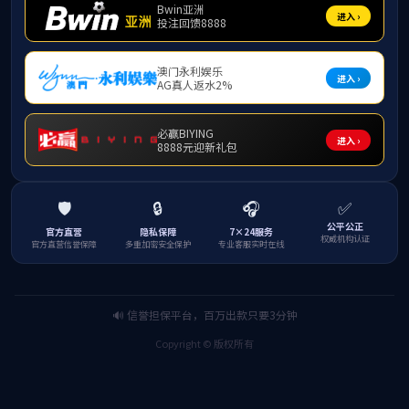
公示期：
2025
年
4
月
10
日
联系电话：
021
—
5
上一条：
bevictor伟德官网2025年度本科生优秀毕业生评审