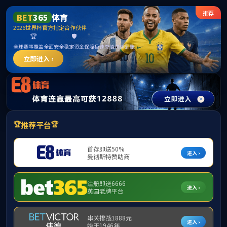
bevictor伟德官网·(中国)唯一官方网站
bevictor伟德官网2024-2025学年本科生校
长奖学金初评结果公示
创建时间：
2025-04-10
胡斯文
浏览次数：
0